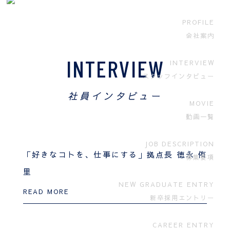
PROFILE
会社案内
INTERVIEW
INTERVIEW
スタッフインタビュー
社員インタビュー
MOVIE
動画一覧
JOB DESCRIPTION
「好きなコトを、仕事にする」拠点長 徳永 侑
募集要項
里
NEW GRADUATE ENTRY
READ MORE
新卒採用エントリー
CAREER ENTRY